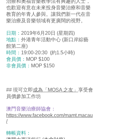
治療和奧福音樂教學法有興趣的人士，
也歡迎有意在未來投身音樂治療和音樂
教育的年青人參與。讓我們新一代在音
樂治療及音樂領域有更廣闊的視野。
日期：
2019年6月20日 (星期四)
地點：
外港青年活動中心 (新口岸綜藝
館第二座)
時間：
19:00-20:30 (約1.5小時)
會員價：
MOP $100
非會員價：
MOP $150
## 現可立即
成為「MOSA 之友」
享受會
員價參加工作坊
澳門音樂治療師協會：
https://www.facebook.com/mamt.macau
/
轉帳資料：