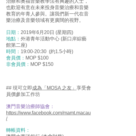
治療和奧福音樂教學法有興趣的人士，
也歡迎有意在未來投身音樂治療和音樂
教育的年青人參與。讓我們新一代在音
樂治療及音樂領域有更廣闊的視野。
日期：
2019年6月20日 (星期四)
地點：
外港青年活動中心 (新口岸綜藝
館第二座)
時間：
19:00-20:30 (約1.5小時)
會員價：
MOP $100
非會員價：
MOP $150
## 現可立即
成為「MOSA 之友」
享受會
員價參加工作坊
澳門音樂治療師協會：
https://www.facebook.com/mamt.macau
/
轉帳資料：