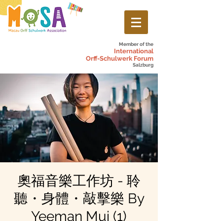
Member of the
International
Orff-Schulwerk Forum
Salzburg
奧福音樂工作坊 - 聆
聽・身體・敲擊樂 By
Yeeman Mui (1)