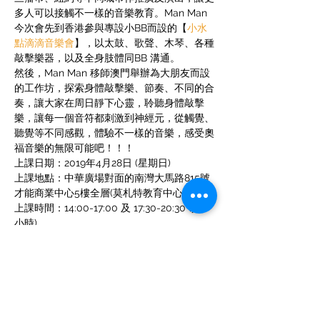
多人可以接觸不一樣的音樂教育。Man Man 
今次會先到香港參與專設小BB而設的【
小水
點滴滴音樂會
】，以太鼓、歌聲、木琴、各種
敲擊樂器，以及全身肢體同BB 溝通。
然後，Man Man 移師澳門舉辦為大朋友而設
的工作坊，探索身體敲擊樂、節奏、不同的合
奏，讓大家在周日靜下心靈，聆聽身體敲擊
樂，讓每一個音符都刺激到神經元，從觸覺、
聽覺等不同感觀，體驗不一樣的音樂，感受奧
福音樂的無限可能吧！！！
上課日期：2019年4月28日 (星期日)
上課地點：中華廣場對面的南灣大馬路815號
才能商業中心5樓全層(莫札特教育中心)
上課時間：14:00-17:00 及 17:30-20:30 (共6
小時)
Read More >