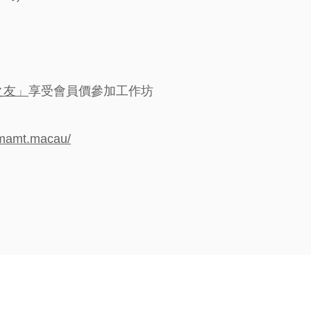
之友」
享受會員價參加工作坊
/mamt.macau/