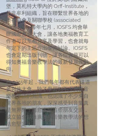
堡，莫札特大學內的 Orff-Institute，
是非牟利組織，旨在聯繫世界各地的
奧福協會及關聯學校 (associated
schools)。每年七月，IOSFS 均會舉
辦國際會員大會，讓各地奧福教育工
作者可以互相分享及學習，也會就每
年定下的主題作出學術討論。IOSFS
也會定期出版刊物，讓各位會員可以
得知奧福音樂教學法的最新發展及動
向。
自 2015年起，我們每年都有代表遠道
參與此大會，除了學習到不少奧福音
樂教學法的知識，也認識了不少來自
世界各地的朋友，深深感受到音樂真
是無界限！而愈多與這些朋友交流，
成立協會以推廣奧福音樂教學法的想
法愈堅定！