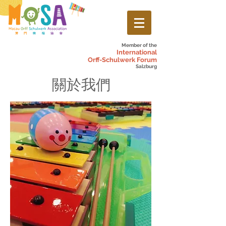
Member of the
International
Orff-Schulwerk Forum
Salzburg
關於我們