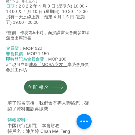
融中心門口進入）
日期：
2 0 2 2 年 4 月 9 日 (星期六) 16:00 -
18:00 及 4 月 10 日 (星期日) 10:30 - 12:30
另有一天是線上課，
預定 4 月 1 5 日 (星期
五) 19:00 - 20:00
*整個工作坊為5小時，面授課當天會向參加者
頒發出席證書
會員價：
MOP
920
非會員價：
MOP 1,150
即時登記為會員會費：
MOP 100
## 現可立即
成為「MOSA 之友」
享受會員價
參加工作坊
立即報名
​填了報名表後，我們會有專人聯絡您，確
認了資料無誤再繳費
轉帳資料：
中國銀行(澳門) - 本會財務
帳戶名：陳美婷 Chan Mei Teng