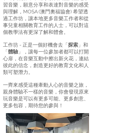
習音樂，願意分享和表達對音樂的感受
與理解，MOSA (澳門奧福協會) 希望透
過工作坊，讓本地更多音樂工作者和從
事兒童相關教育工作的人士，可以對這
個教學法有更深了解和體會。
工作坊 - 正是一個好機會去「
探索
」和
「
體驗
」，讓每一位參加者都可以
打開
心扉，在音樂互動中擦出新火花，連結
彼此的信念，創造更好的教育文化和人
類可塑潛力。
一齊來感受這種牽動人心的音樂之旅，
親身體驗不一樣的音樂，你會發現原來
玩音樂是可以有更多可能、更多創意、
更多包容，期待您的參與！