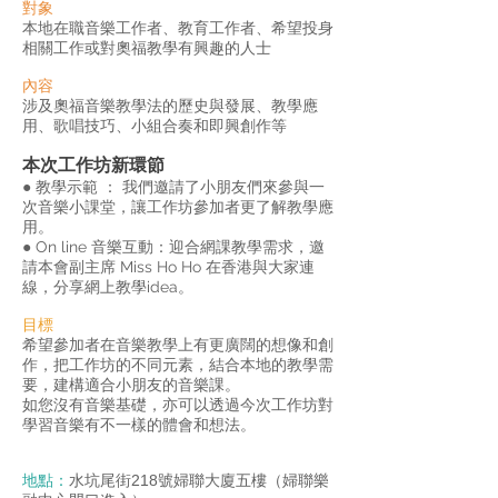
對象
本地在職音樂工作者、教育工作者、希望投身
相關工作或對奧福教學有興趣的人士
內容
涉及奧福音樂教學法的歷史與發展、教學應
用、歌唱技巧、小組合奏和即興創作等
本次工作坊新環節
● 教學示範 ： 我們邀請了小朋友們來參與一
次音樂小課堂，讓工作坊參加者更了解教學應
用。
● On line 音樂互動：迎合網課教學需求，邀
請本會副主席 Miss Ho Ho 在香港與大家連
線，分享網上教學idea。
目標
希望參加者在音樂教學上有更廣闊的想像和創
作，把工作坊的不同元素，結合本地的教學需
要，建構適合小朋友的音樂課。
如您沒有音樂基礎，亦可以透過今次工作坊對
學習音樂有不一樣的體會和想法。
地點：
水坑尾街218號婦聯大廈五樓（婦聯樂