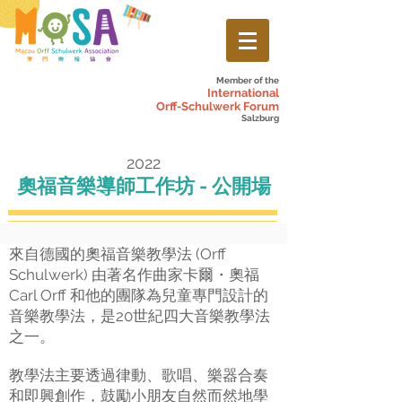
Member of the
International
Orff-Schulwerk Forum
Salzburg
2022
奧福音樂導師工作坊 - 公開場
來自德國的奧福音樂教學法 (Orff
Schulwerk) 由著名作曲家卡爾・奧福
Carl Orff 和他的團隊為兒童專門設計的
音樂教學法，是20世紀四大音樂教學法
之一。
教學法主要透過律動、歌唱、樂器合奏
和即興創作，鼓勵小朋友自然而然地學