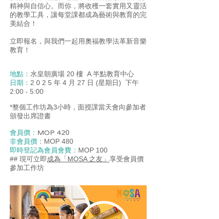
精神與自信心。而你，將收穫一套實用又靈活
的教學工具，讓每堂課都成為藝術與教育的完
美結合！
立即報名，與我們一起用奧福教學法革新音樂
教育！
地點：
水皇朝廣場 20 樓 A 半點教育中心
日期：
2 0 2 5 年 4 月 27 日 (星期日) 下午
2:00 - 5:00
*整個工作坊為3小時，面授課當天會向參加者
頒發出席證書
會員價：
MOP 42
0
非會員價：
MOP 480
即時登記為會員會費：
MOP 100
## 現可立即
成為「MOSA 之友」
享受會員價
參加工作坊